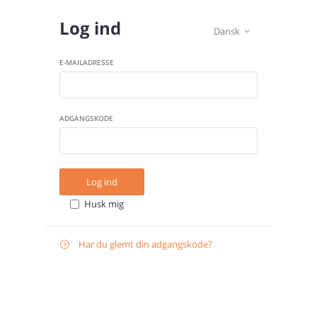
Log ind
Dansk

E-MAILADRESSE
ADGANGSKODE
Log ind
Husk mig
Har du glemt din adgangskode?

Gendan